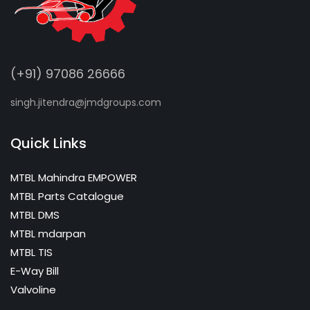
(+91) 97086 26666
singh.jitendra@jmdgroups.com
Quick Links
MTBL Mahindra EMPOWER
MTBL Parts Catalogue
MTBL DMS
MTBL mdarpan
MTBL TIS
E-Way Bill
Valvoline